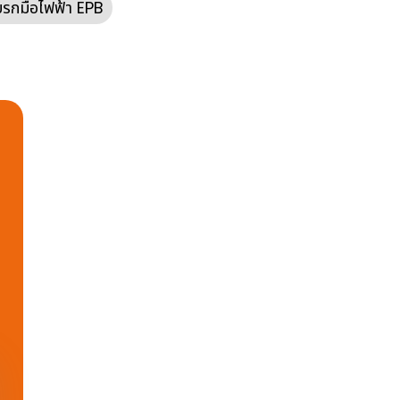
รกมือไฟฟ้า EPB