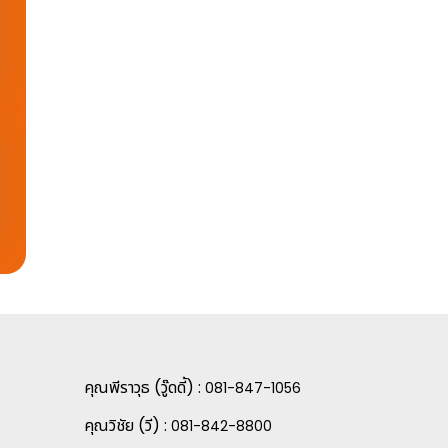
คุณพีราวุธ (วู๊ดดี้) :
081-847-1056
คุณวิชัย (วี) :
081-842-8800