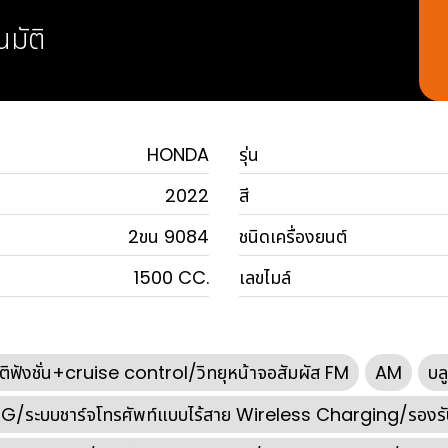
นมัติ
HONDA
รุ่น
2022
สี
2ขน 9084
ชนิดเครื่องยนต์
1500 CC.
เลขไมล์
ิฟังชั่น+cruise control/วิทยุหน้าจอสัมผัส FM
AM
บลู
ระบบชาร์จโทรศัพท์แบบไร้สาย Wireless Charging/รองร