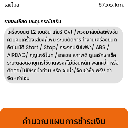
เลขไมล์
67,xxx km.
รายละเอียดและอุปกรณ์เสริม
เครื่องยนต์ 1.2 เบนซิน เกียร์ Cvt /พวงมาลัยมัลติฟังชั่น
ควบคุมเครื่องเสียง/เพิ่ม ระบบตัดการทำงานเครื่องยนต์
อัตโนมัติ Start / Stop/ กระจกปรับไฟฟ้า/ ABS /
AIRBAG/ กุญแจรีโมท /รถสวย สภาพดี ดูแลรักษาเช็ค
ระยะตลอดอายุการใช้งานจริง/ไม่มีชนหนัก พลิกคว่ำ หรือ
ตัดต่อ/ไม่ใช่รถน้ำท่วม หรือ จมน้ำ/จัดเช่าซื้อ ฟรี!! ค่า
จัด+ค่าโอน
คำนวณแผนการชำระเงิน